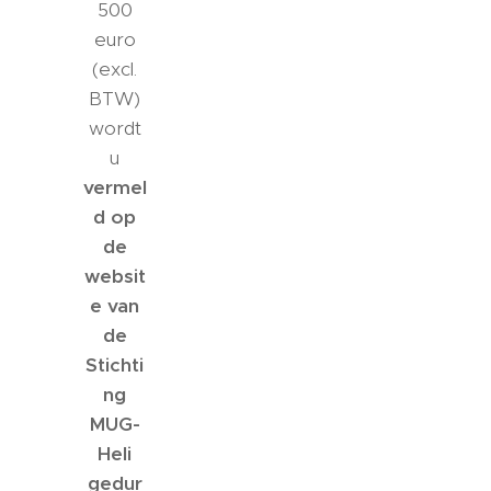
500
euro
(excl.
BTW)
wordt
u
vermel
d op
de
websit
e van
de
Stichti
ng
MUG-
Heli
gedur