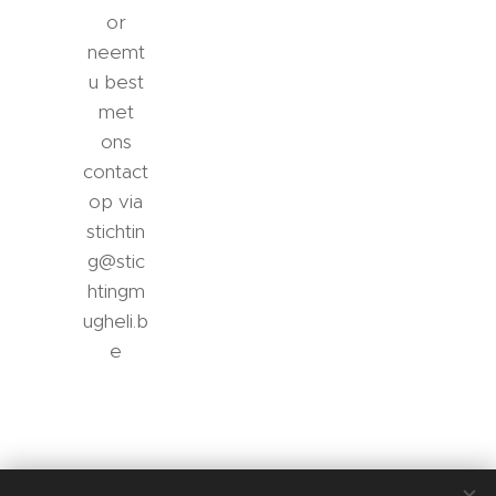
or
neemt
u best
met
ons
contact
op via
stichtin
g@stic
htingm
ugheli.b
e