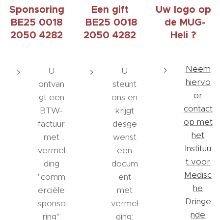
Sponsoring
Een gift
Uw logo op
BE25 0018
BE25 0018
de MUG-
2050 4282
2050 4282
Heli ?
Neem
U
U
hiervo
ontvan
steunt
or
gt een
ons en
contact
BTW-
krijgt
op met
factuur
desge
het
met
wenst
Instituu
vermel
een
t voor
ding
docum
Medisc
"comm
ent
he
erciële
met
Dringe
sponso
vermel
nde
ring".
ding: