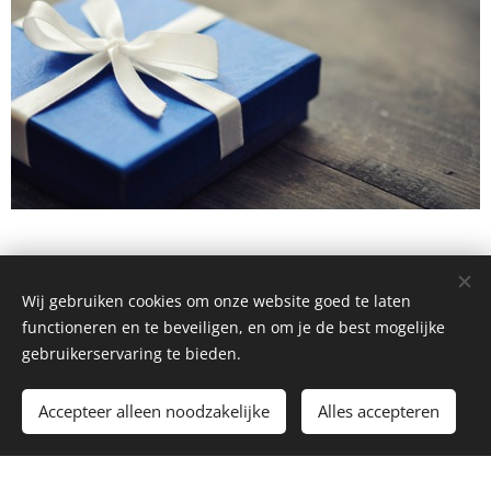
Wij gebruiken cookies om onze website goed te laten
functioneren en te beveiligen, en om je de best mogelijke
gebruikerservaring te bieden.
Private Stichting MUG-Heli -- ondernemingsnummer
0630.741.015
Accepteer alleen noodzakelijke
Alles accepteren
Mogelijk gemaakt door
Webnode
Cookies
Begin
Maak een gratis website.